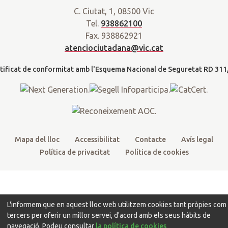
r
C. Ciutat, 1, 08500 Vic
i
c
u
s
a
Tel.
938862100
t
e
t
t
d
Fax. 938862921
t
b
u
a
a
atenciociutadana@vic.cat
l
e
o
b
g
t
r
o
e
r
k
a
m
Mapa del lloc
Accessibilitat
Contacte
Avís legal
Política de privacitat
Política de cookies
L'informem que en aquest lloc web utilitzem cookies tant pròpies com
tercers per oferir un millor servei, d'acord amb els seus hàbits de
navegació. Podeu consultar
la política de cookies