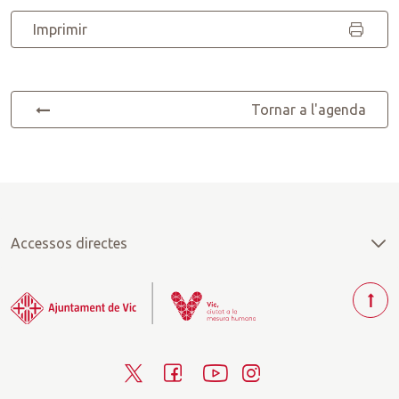
Imprimir
Tornar a l'agenda
Accessos directes
T
o
r
T
F
Y
I
n
a
w
a
o
n