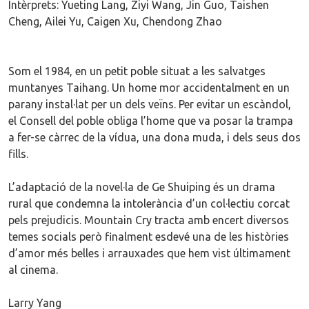
Intèrprets: Yueting Lang, Ziyi Wang, Jin Guo, Taishen
Cheng, Ailei Yu, Caigen Xu, Chendong Zhao
Som el 1984, en un petit poble situat a les salvatges
muntanyes Taihang. Un home mor accidentalment en un
parany instal·lat per un dels veïns. Per evitar un escàndol,
el Consell del poble obliga l’home que va posar la trampa
a fer-se càrrec de la vídua, una dona muda, i dels seus dos
fills.
L’adaptació de la novel·la de Ge Shuiping és un drama
rural que condemna la intolerància d’un col·lectiu corcat
pels prejudicis. Mountain Cry tracta amb encert diversos
temes socials però finalment esdevé una de les històries
d’amor més belles i arrauxades que hem vist últimament
al cinema.
Larry Yang