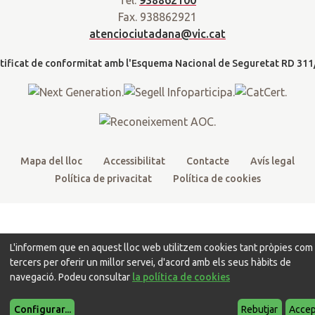
Tel.
938862100
t
e
t
t
d
Fax. 938862921
t
b
u
a
a
atenciociutadana@vic.cat
l
e
o
b
g
t
r
o
e
r
k
a
m
Mapa del lloc
Accessibilitat
Contacte
Avís legal
Política de privacitat
Política de cookies
L'informem que en aquest lloc web utilitzem cookies tant pròpies com
tercers per oferir un millor servei, d'acord amb els seus hàbits de
navegació. Podeu consultar
la política de cookies
Configurar
...
Rebutjar
Accep