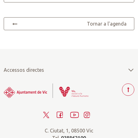
Tornar a l'agenda
Accessos directes
T
o
r
T
F
Y
I
n
a
w
a
o
n
r
C. Ciutat, 1, 08500 Vic
i
c
u
s
a