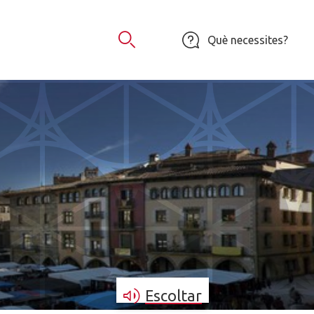
Què necessites?
Obrir Cercador
Escoltar