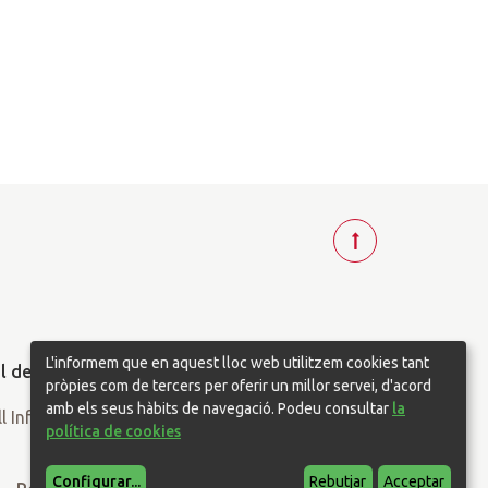
T
o
r
n
a
L'informem que en aquest lloc web utilitzem cookies tant
r
pròpies com de tercers per oferir un millor servei, d'acord
a
amb els seus hàbits de navegació. Podeu consultar
la
política de cookies
d
a
Configurar
...
Rebutjar
Acceptar
l