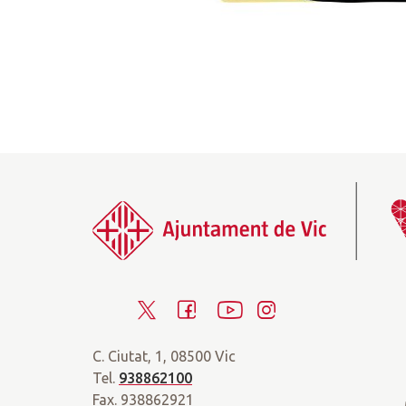
T
F
Y
I
w
a
o
n
C. Ciutat, 1, 08500 Vic
i
c
u
s
Tel.
938862100
t
e
t
t
Fax. 938862921