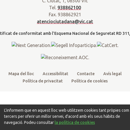
C. Ciutat, 1, 08500 Vic
i
c
u
s
a
Tel.
938862100
t
e
t
t
d
Fax. 938862921
t
b
u
a
a
atenciociutadana@vic.cat
l
e
o
b
g
t
r
o
e
r
k
a
m
Mapa del lloc
Accessibilitat
Contacte
Avís legal
Política de privacitat
Política de cookies
L'informem que en aquest lloc web utilitzem cookies tant pròpies com
tercers per oferir un millor servei, d'acord amb els seus hàbits de
navegació. Podeu consultar
la política de cookies