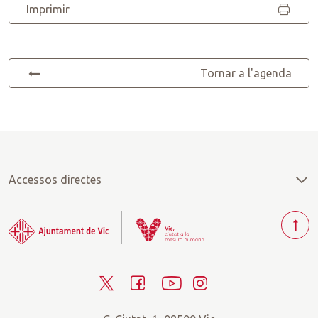
Imprimir
Tornar a l'agenda
Accessos directes
T
o
r
T
F
Y
I
n
a
w
a
o
n
r