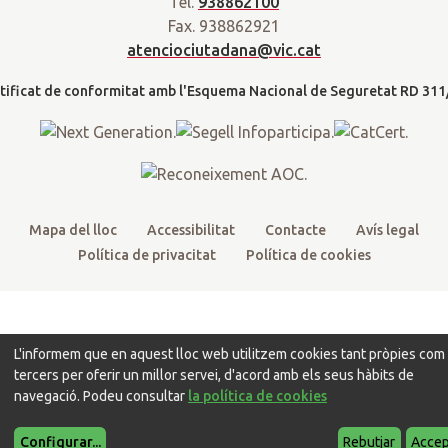
Tel.
938862100
t
e
t
t
d
Fax. 938862921
t
b
u
a
a
atenciociutadana@vic.cat
l
e
o
b
g
t
r
o
e
r
k
a
m
Mapa del lloc
Accessibilitat
Contacte
Avís legal
Política de privacitat
Política de cookies
L'informem que en aquest lloc web utilitzem cookies tant pròpies com
tercers per oferir un millor servei, d'acord amb els seus hàbits de
navegació. Podeu consultar
la política de cookies
Configurar
...
Rebutjar
Accep