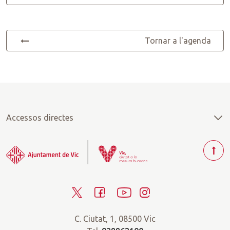
Tornar a l'agenda
Accessos directes
T
o
r
T
F
Y
I
n
a
w
a
o
n
r
C. Ciutat, 1, 08500 Vic
i
c
u
s
a