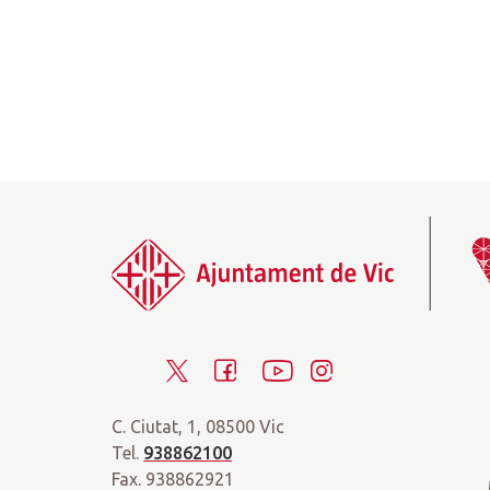
T
F
Y
I
w
a
o
n
C. Ciutat, 1, 08500 Vic
i
c
u
s
Tel.
938862100
t
e
t
t
Fax. 938862921