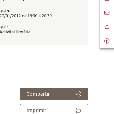
O
n
QUAN?
?
27/01/2012
de
19:30
a
20:30
QUÈ?
Activitat literària
Compartir
Imprimir