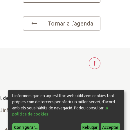
Tornar a l'agenda
T
o
r
n
a
L'informem que en aquest lloc web utilitzem cookies tant
r
pròpies com de tercers per oferir un millor servei, d'acord
a
amb els seus hàbits de navegació. Podeu consultar
la
política de cookies
d
a
Configurar
...
Rebutjar
Acceptar
l
Política de privacitat
Política de cookies