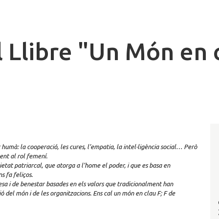
 Llibre "Un Món en 
 humà: la cooperació, les cures, l’empatia, la intel·ligència social… Però
ment al rol femení.
etat patriarcal, que atorga a l’home el poder, i que es basa en
s fa feliços.
esa i de benestar basades en els valors que tradicionalment han
ió del món i de les organitzacions. Ens cal un món en clau F; F de