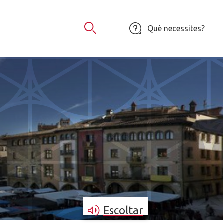
Què necessites?
Obrir Cercador
Escoltar