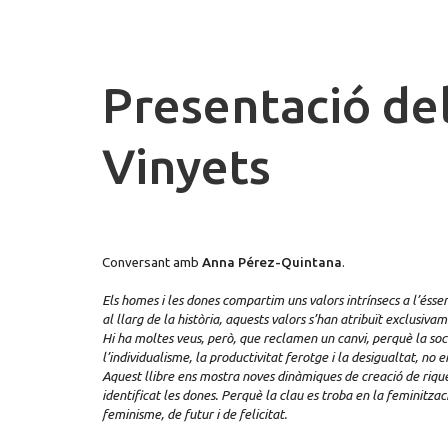
Presentació del
Vinyets
Conversant amb
Anna Pérez-Quintana
.
Els homes i les dones compartim uns valors intrínsecs a l’ésser
al llarg de la història, aquests valors s’han atribuït exclusiva
Hi ha moltes veus, però, que reclamen un canvi, perquè la soci
l’individualisme, la productivitat ferotge i la desigualtat, no en
Aquest llibre ens mostra noves dinàmiques de creació de riqu
identificat les dones. Perquè la clau es troba en la feminitzac
feminisme, de futur i de felicitat.