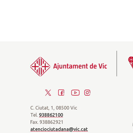
T
F
Y
I
w
a
o
n
C. Ciutat, 1, 08500 Vic
i
c
u
s
Tel.
938862100
t
e
t
t
Fax. 938862921
t
b
u
a
atenciociutadana@vic.cat