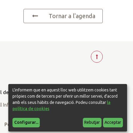
Tornar a l'agenda
T
o
r
n
a
L'informem que en aquest lloc web utilitzem cookies tant
r
pròpies com de tercers per oferir un millor servei, d'acord
a
amb els seus hàbits de navegació. Podeu consultar
la
política de cookies
d
a
Configurar
...
Rebutjar
Acceptar
l
Política de privacitat
Política de cookies
t