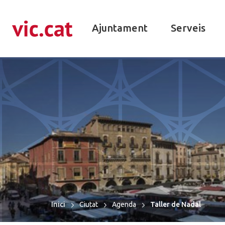
ació de contacte
r a la navegació
ar al contingut
Ajuntament
Serveis
Inici
Ciutat
Agenda
Taller de Nadal