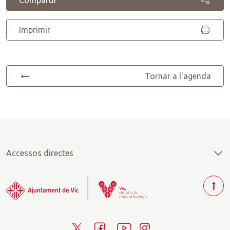
Compartir
Imprimir
Tornar a l'agenda
Accessos directes
T
o
r
T
F
Y
I
n