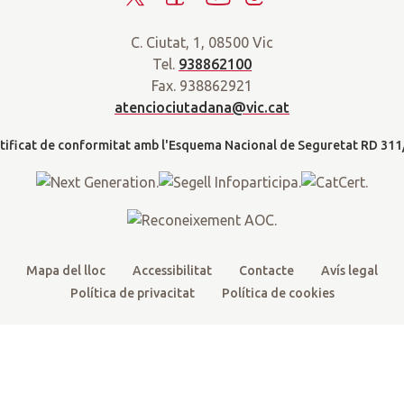
a
w
a
o
n
r
C. Ciutat, 1, 08500 Vic
i
c
u
s
a
Tel.
938862100
t
e
t
t
d
Fax. 938862921
t
b
u
a
a
atenciociutadana@vic.cat
l
e
o
b
g
t
r
o
e
r
k
a
m
Mapa del lloc
Accessibilitat
Contacte
Avís legal
Política de privacitat
Política de cookies