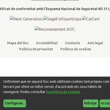
l
e
o
b
g
t
r
o
e
r
k
a
m
Mapa del lloc
Accessibilitat
Contacte
Avís legal
Política de privacitat
Política de cookies
L'informem que en aquest lloc web utilitzem cookies tant pròpies com
tercers per oferir un millor servei, d'acord amb els seus hàbits de
navegació. Podeu consultar
la política de cookies
Configurar
...
Rebutjar
Accep