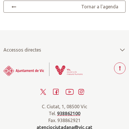
Tornar a l'agenda
Accessos directes
T
o
r
T
F
Y
I
n
a
w
a
o
n
r
C. Ciutat, 1, 08500 Vic
i
c
u
s
a
Tel.
938862100
t
e
t
t
d
Fax. 938862921
t
b
u
a
a
atenciociutadana@vic.cat