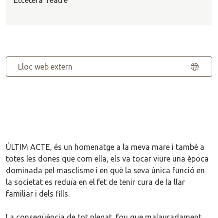
Etcètera Teatre
Lloc web extern
ÚLTIM ACTE, és un homenatge a la meva mare i també a
totes les dones que com ella, els va tocar viure una època
dominada pel masclisme i en què la seva única funció en
la societat es reduïa en el fet de tenir cura de la llar
familiar i dels fills.
La conseqüència de tot plegat, fou que malauradament,