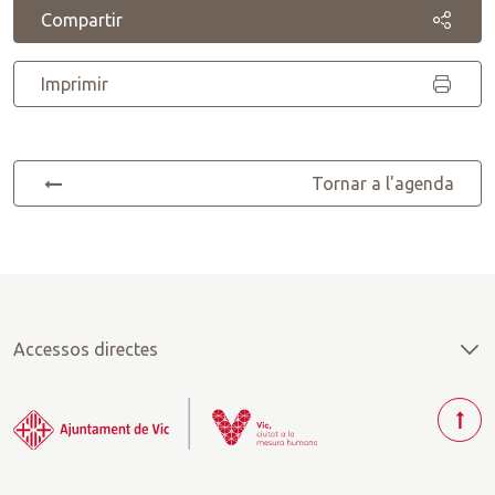
Compartir
Imprimir
Tornar a l'agenda
Accessos directes
T
o
r