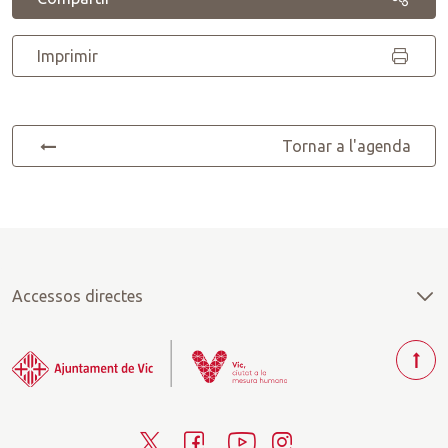
Imprimir
Tornar a l'agenda
Accessos directes
T
o
r
T
F
Y
I
n