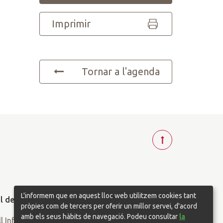
Imprimir
Tornar a l'agenda
T
o
r
n
a
L'informem que en aquest lloc web utilitzem cookies tant
r
pròpies com de tercers per oferir un millor servei, d'acord
a
amb els seus hàbits de navegació. Podeu consultar
la