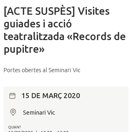
[ACTE SUSPÈS] Visites
guiades i acció
teatralitzada «Records de
pupitre»
Portes obertes al Seminari Vic
15 DE MARÇ 2020
Seminari Vic
O
n
QUAN?
?