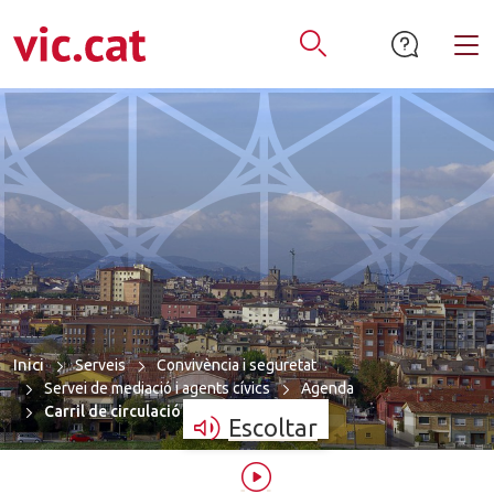
mació de contacte
ar a la navegació
tar al contingut
Alt
Obrir Cercador
Inici
Serveis
Convivència i seguretat
Servei de mediació i agents cívics
Agenda
Carril de circulació c/ Dtor. Junyent, …
Escoltar