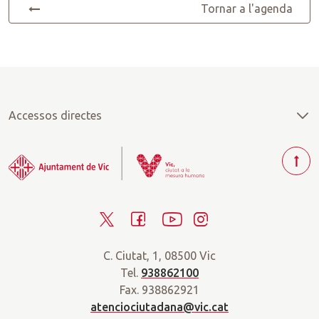
Tornar a l'agenda
Accessos directes
T
o
r
T
F
Y
I
n
a
w
a
o
n
r
C. Ciutat, 1, 08500 Vic
i
c
u
s
a
Tel.
938862100
t
e
t
t
d
Fax. 938862921
t
b
u
a
a
atenciociutadana@vic.cat