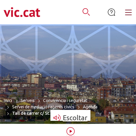
mació de contacte
ar a la navegació
tar al contingut
Alt
Obrir Cercador
Inici
Serveis
Convivència i seguretat
Servei de mediació i agents cívics
Agenda
Tall de carrer c/ St. Miquel dels Sants…
Escoltar