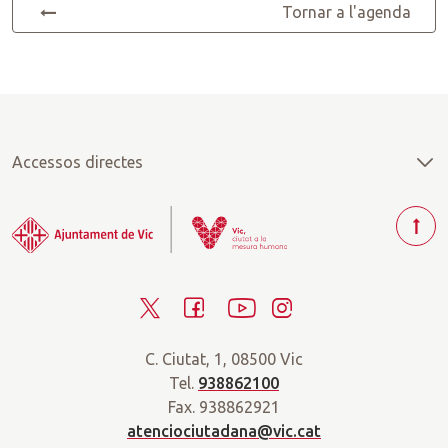
Tornar a l'agenda
Accessos directes
T
o
r
T
F
Y
I
n
a
w
a
o
n
r
C. Ciutat, 1, 08500 Vic
i
c
u
s
a
Tel.
938862100
t
e
t
t
d
Fax. 938862921
t
b
u
a
a
atenciociutadana@vic.cat