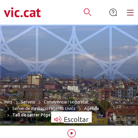
mació de contacte
ar a la navegació
tar al contingut
Alt
Obrir Cercador
Inici
Serveis
Convivència i seguretat
Servei de mediació i agents cívics
Agenda
Tall de carrer Ptge. Torre de les Pinye…
Escoltar