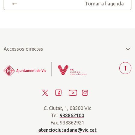
Tornar a l'agenda
Accessos directes
T
o
r
T
F
Y
I
n
a
w
a
o
n
r
C. Ciutat, 1, 08500 Vic
i
c
u
s
a
Tel.
938862100
t
e
t
t
d
Fax. 938862921
t
b
u
a
a
atenciociutadana@vic.cat