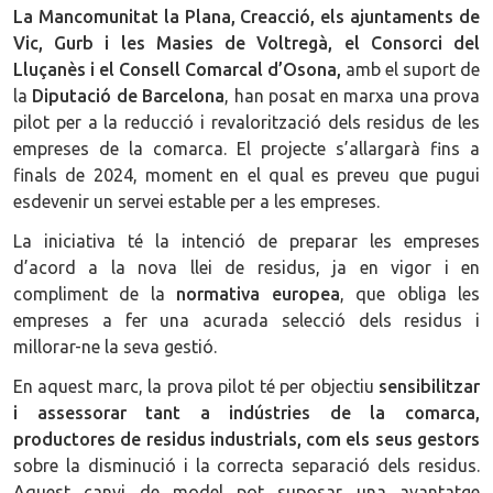
La Mancomunitat la Plana, Creacció, els ajuntaments de
Vic, Gurb i les Masies de Voltregà, el Consorci del
Lluçanès i el Consell Comarcal d’Osona,
amb el suport de
la
Diputació de Barcelona
, han posat en marxa una prova
pilot per a la reducció i revalorització dels residus de les
empreses de la comarca. El projecte s’allargarà fins a
finals de 2024, moment en el qual es preveu que pugui
esdevenir un servei estable per a les empreses.
La iniciativa té la intenció de preparar les empreses
d’acord a la nova llei de residus, ja en vigor i en
compliment de la
normativa europea
, que obliga les
empreses a fer una acurada selecció dels residus i
millorar-ne la seva gestió.
En aquest marc, la prova pilot té per objectiu
sensibilitzar
i assessorar tant a indústries de la comarca,
productores de residus industrials, com els seus gestors
sobre la disminució i la correcta separació dels residus.
Aquest canvi de model pot suposar una avantatge