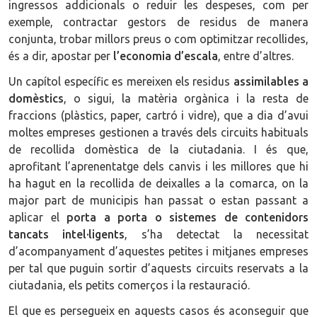
ingressos addicionals o reduir les despeses, com per
exemple, contractar gestors de residus de manera
conjunta, trobar millors preus o com optimitzar recollides,
és a dir, apostar per
l’economia d’escala
, entre d’altres.
Un capítol específic es mereixen els residus
assimilables a
domèstics
, o sigui, la matèria orgànica i la resta de
fraccions (plàstics, paper, cartró i vidre), que a dia d’avui
moltes empreses gestionen a través dels circuits habituals
de recollida domèstica de la ciutadania. I és que,
aprofitant l’aprenentatge dels canvis i les millores que hi
ha hagut en la recollida de deixalles a la comarca, on la
major part de municipis han passat o estan passant a
aplicar el
porta a porta o sistemes de contenidors
tancats intel·ligents
, s’ha detectat la necessitat
d’acompanyament d’aquestes petites i mitjanes empreses
per tal que puguin sortir d’aquests circuits reservats a la
ciutadania, els petits comerços i la restauració.
El que es persegueix en aquests casos és aconseguir que