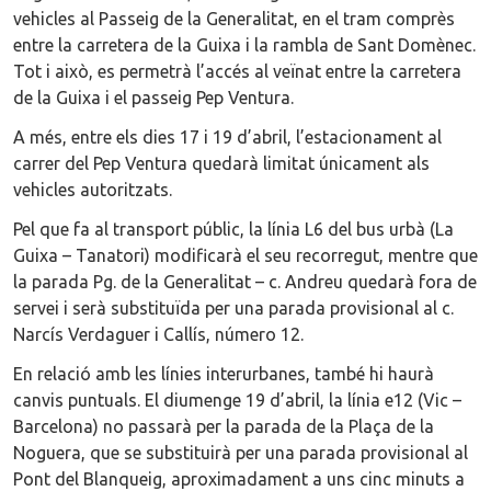
vehicles al Passeig de la Generalitat, en el tram comprès
entre la carretera de la Guixa i la rambla de Sant Domènec.
Tot i això, es permetrà l’accés al veïnat entre la carretera
de la Guixa i el passeig Pep Ventura.
A més, entre els dies 17 i 19 d’abril, l’estacionament al
carrer del Pep Ventura quedarà limitat únicament als
vehicles autoritzats.
Pel que fa al transport públic, la línia L6 del bus urbà (La
Guixa – Tanatori) modificarà el seu recorregut, mentre que
la parada Pg. de la Generalitat – c. Andreu quedarà fora de
servei i serà substituïda per una parada provisional al c.
Narcís Verdaguer i Callís, número 12.
En relació amb les línies interurbanes, també hi haurà
canvis puntuals. El diumenge 19 d’abril, la línia e12 (Vic –
Barcelona) no passarà per la parada de la Plaça de la
Noguera, que se substituirà per una parada provisional al
Pont del Blanqueig, aproximadament a uns cinc minuts a