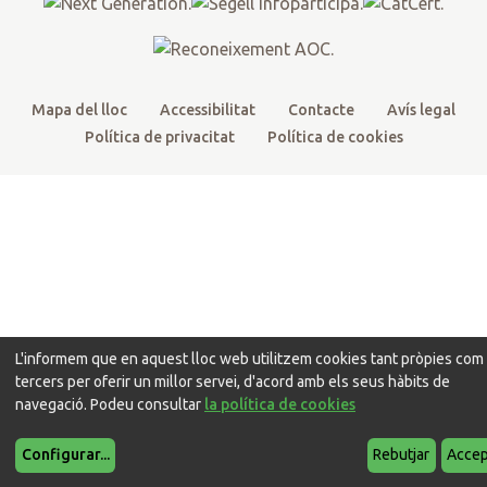
k
a
m
Mapa del lloc
Accessibilitat
Contacte
Avís legal
Política de privacitat
Política de cookies
L'informem que en aquest lloc web utilitzem cookies tant pròpies com
tercers per oferir un millor servei, d'acord amb els seus hàbits de
navegació. Podeu consultar
la política de cookies
Configurar
...
Rebutjar
Accep