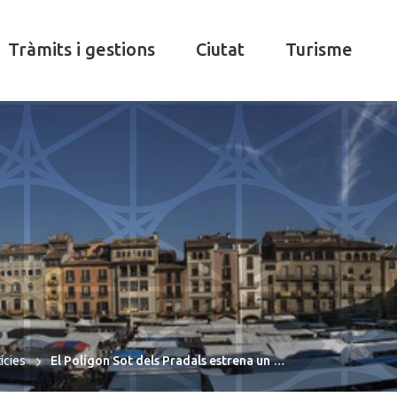
Tràmits i gestions
Ciutat
Turisme
ícies
El Polígon Sot dels Pradals estrena un …