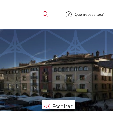
Què necessites?
Obrir Cercador
Escoltar