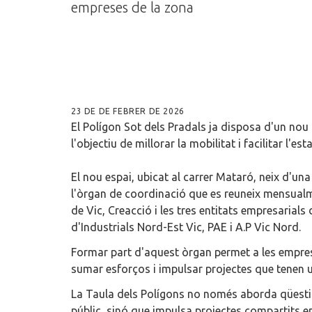
empreses de la zona
23 DE DE FEBRER DE 2026
El Polígon Sot dels Pradals ja disposa d'un no
l'objectiu de millorar la mobilitat i facilitar l'e
El nou espai, ubicat al carrer Mataró, neix d'un
l'òrgan de coordinació que es reuneix mensualm
de Vic, Creacció i les tres entitats empresarials
d'Industrials Nord-Est Vic, PAE i A.P Vic Nord.
Formar part d'aquest òrgan permet a les emprese
sumar esforços i impulsar projectes que tenen un
La Taula dels Polígons no només aborda qüesti
públic, sinó que impulsa projectes compartits en