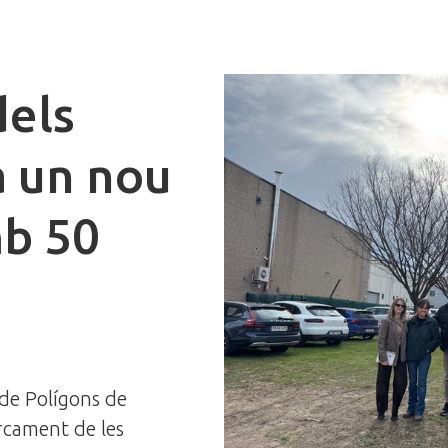
dels
a un nou
b 50
 de Polígons de
arcament de les