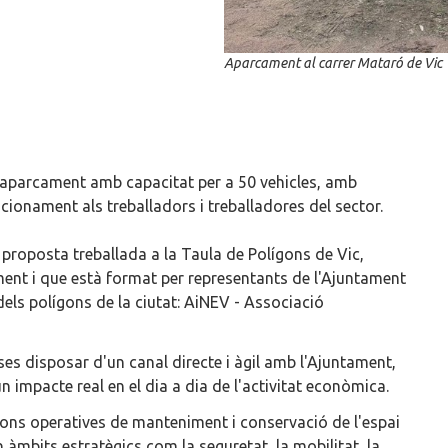
Aparcament al carrer Mataró de Vic
u aparcament amb capacitat per a 50 vehicles, amb
stacionament als treballadors i treballadores del sector.
a proposta treballada a la Taula de Polígons de Vic,
ent i que està format per representants de l'Ajuntament
 dels polígons de la ciutat: AiNEV - Associació
s disposar d'un canal directe i àgil amb l'Ajuntament,
 impacte real en el dia a dia de l'activitat econòmica.
ons operatives de manteniment i conservació de l'espai
 àmbits estratègics com la seguretat, la mobilitat, la