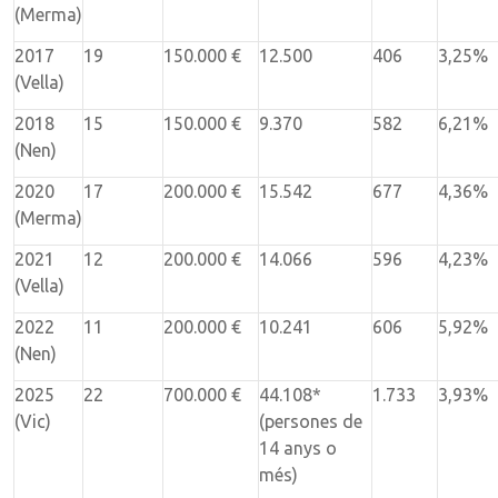
(Merma)
2017
19
150.000 €
12.500
406
3,25%
(Vella)
2018
15
150.000 €
9.370
582
6,21%
(Nen)
2020
17
200.000 €
15.542
677
4,36%
(Merma)
2021
12
200.000 €
14.066
596
4,23%
(Vella)
2022
11
200.000 €
10.241
606
5,92%
(Nen)
2025
22
700.000 €
44.108*
1.733
3,93%
(Vic)
(persones de
14 anys o
més)