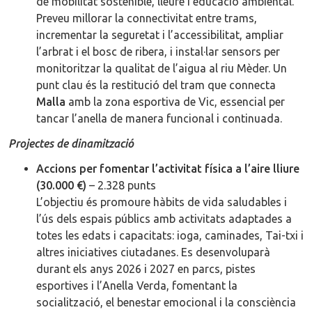
de mobilitat sostenible, lleure i educació ambiental.
Preveu millorar la connectivitat entre trams,
incrementar la seguretat i l’accessibilitat, ampliar
l’arbrat i el bosc de ribera, i instal·lar sensors per
monitoritzar la qualitat de l’aigua al riu Mèder. Un
punt clau és la restitució del tram que connecta
Malla
amb la zona esportiva de Vic, essencial per
tancar l’anella de manera funcional i continuada.
Projectes de dinamització
Accions per fomentar l’activitat física a l’aire lliure
(30.000 €)
– 2.328 punts
L’objectiu és promoure hàbits de vida saludables i
l’ús dels espais públics amb activitats adaptades a
totes les edats i capacitats: ioga, caminades, Tai-txi i
altres iniciatives ciutadanes. Es desenvoluparà
durant els anys 2026 i 2027 en parcs, pistes
esportives i l’Anella Verda, fomentant la
socialització, el benestar emocional i la consciència