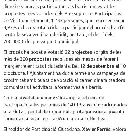
lliure i els murals participatius als barris han estat les
propostes més votades dels Pressupostos Participatius
de Vic. Concretament, 1.733 persones, que representen un
3,93% del cens total cridat a participar del procés, han fet
sentir la seva veu i han decidit, per tant, el destí dels
700.000 € del pressupost municipal.
El procés ha posat a votació
22 projectes
sorgits de les
més de
300 propostes
recollides els mesos de febrer i
març entre entitats i ciutadania. Del
12 de setembre al 10
d’octubre
, l’Ajuntament ha dut a terme una campanya de
proximitat amb punts de votació al carrer, dinamitzadors
comunitaris i activitats informatives als barris.
Com a novetat, enguany s’ha ampliat el cens de
participació a les persones de
14 i 15 anys empadronades
a la ciutat
, per tal de donar més protagonisme al jovent i
fomentar la seva implicació en la vida col·lectiva.
El regidor de Participació Ciutadana,
Xavier Farrés
, valora