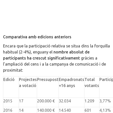
Comparativa amb edicions anteriors
Encara que la participació relativa se situa dins la forquilla
habitual (2-4%), enguany el
nombre absolut de
participants ha crescut significativament
gràcies a
l’ampliació del cens i a la campanya de comunicació i de
proximitat:
Edició
Projectes
Pressupost
Empadronats
Total
Partici
a votació
+16 anys
votants
2015
17
200.000 €
32.034
1.209
3,77%
2016
14
140.000 €
14.540
601
4,13%