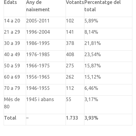
Edats
Any de
Votants
Percentatge del
naixement
total
14 a 20
2005-2011
102
5,89%
21 a 29
1996-2004
141
8,14%
30 a 39
1986-1995
378
21,81%
40 a 49
1976-1985
408
23,54%
50 a 59
1966-1975
275
15,87%
60 a 69
1956-1965
262
15,12%
70 a 79
1946-1955
112
6,46%
Més de
1945 i abans
55
3,17%
80
Total
–
1.733
3,93%