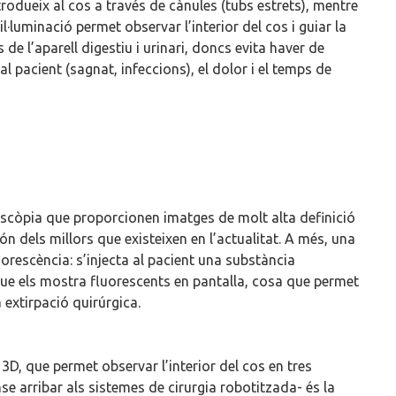
trodueix al cos a través de cànules (tubs estrets), mentre
·luminació permet observar l’interior del cos i guiar la
 de l’aparell digestiu i urinari, doncs evita haver de
 al pacient (sagnat, infeccions), el dolor i el temps de
oscòpia que proporcionen imatges de molt alta definició
 dels millors que existeixen en l’actualitat. A més, una
uorescència: s’injecta al pacient una substància
 que els mostra fluorescents en pantalla, cosa que permet
a extirpació quirúrgica.
3D, que permet observar l’interior del cos en tres
e arribar als sistemes de cirurgia robotitzada- és la