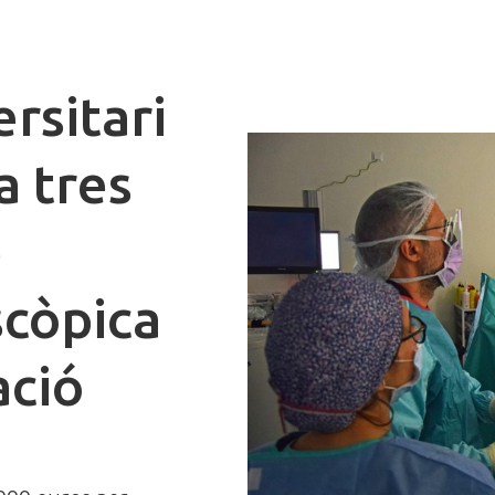
rsitari
a tres
e
scòpica
ació