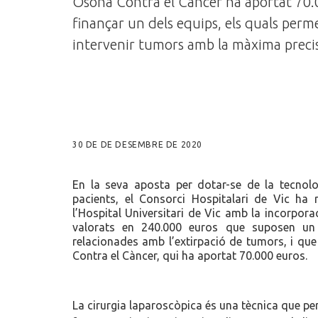
Osona Contra el Càncer ha aportat 70.
finançar un dels equips, els quals perm
intervenir tumors amb la màxima preci
30 DE DE DESEMBRE DE 2020
En la seva aposta per dotar-se de la tecnol
pacients, el Consorci Hospitalari de Vic ha 
l’Hospital Universitari de Vic amb la incorpor
valorats en 240.000 euros que suposen un sa
relacionades amb l’extirpació de tumors, i que
Contra el Càncer, qui ha aportat 70.000 euros.
La cirurgia laparoscòpica és una tècnica que per