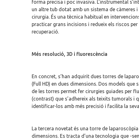
forma precisa i poc invasiva. L’instrumental s’in
un altre tub dotat amb un sistema de càmeres i il
cirurgia. És una tècnica habitual en intervencions
practicar grans incisions i redueix els riscos per
recuperació.
Més resolució, 3D i fluorescència
En concret, s’han adquirit dues torres de lapar
(Full HD) en dues dimensions. Dos models que són
de les torres permet fer cirurgies guiades per fl
(contrast) que s’adhereix als teixits tumorals i
identificar-los amb més precisió i facilita la sev
La tercera novetat és una torre de laparoscòpia 
dimensions. Es tracta d’una tecnologia que -sens