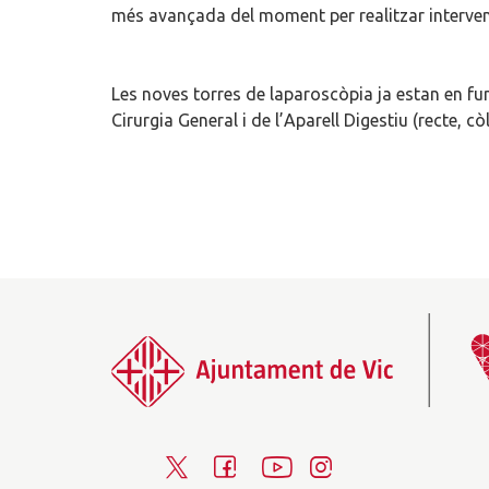
més avançada del moment per realitzar interve
Les noves torres de laparoscòpia ja estan en fun
Cirurgia General i de l’Aparell Digestiu (recte, cò
T
F
Y
I