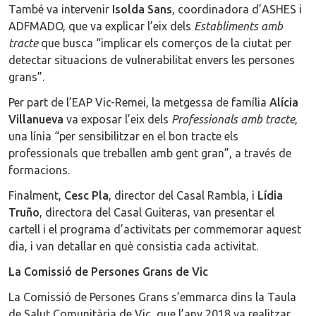
També va intervenir
Isolda Sans
, coordinadora d’ASHES i
ADFMADO, que va explicar l’eix dels
Establiments amb
tracte
que busca “implicar els comerços de la ciutat per
detectar situacions de vulnerabilitat envers les persones
grans”.
Per part de l’EAP Vic-Remei, la metgessa de família
Alícia
Villanueva
va exposar l’eix dels
Professionals amb tracte
,
una línia “per sensibilitzar en el bon tracte els
professionals que treballen amb gent gran”, a través de
formacions.
Finalment,
Cesc Pla
, director del Casal Rambla, i
Lídia
Truño
, directora del Casal Guiteras, van presentar el
cartell i el programa d’activitats per commemorar aquest
dia, i van detallar en què consistia cada activitat.
La Comissió de Persones Grans de Vic
La Comissió de Persones Grans s’emmarca dins la Taula
de Salut Comunitària de Vic, que l’any 2018 va realitzar