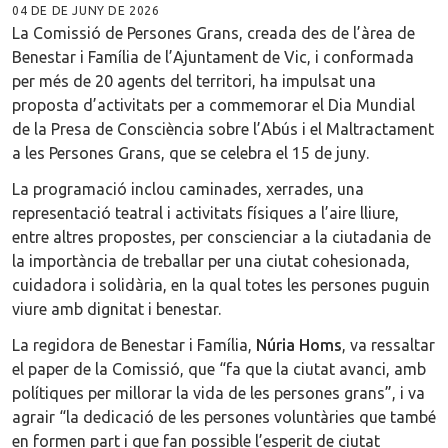
04 DE DE JUNY DE 2026
La Comissió de Persones Grans, creada des de l’àrea de
Benestar i Família de l’Ajuntament de Vic, i conformada
per més de 20 agents del territori, ha impulsat una
proposta d’activitats per a commemorar el Dia Mundial
de la Presa de Consciència sobre l’Abús i el Maltractament
a les Persones Grans, que se celebra el 15 de juny.
La programació inclou caminades, xerrades, una
representació teatral i activitats físiques a l’aire lliure,
entre altres propostes, per conscienciar a la ciutadania de
la importància de treballar per una ciutat cohesionada,
cuidadora i solidària, en la qual totes les persones puguin
viure amb dignitat i benestar.
La regidora de Benestar i Família,
Núria Homs
, va ressaltar
el paper de la Comissió, que “fa que la ciutat avanci, amb
polítiques per millorar la vida de les persones grans”, i va
agrair “la dedicació de les persones voluntàries que també
en formen part i que fan possible l’esperit de ciutat