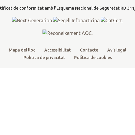
l
e
o
b
g
t
r
o
e
r
k
a
m
Mapa del lloc
Accessibilitat
Contacte
Avís legal
Política de privacitat
Política de cookies