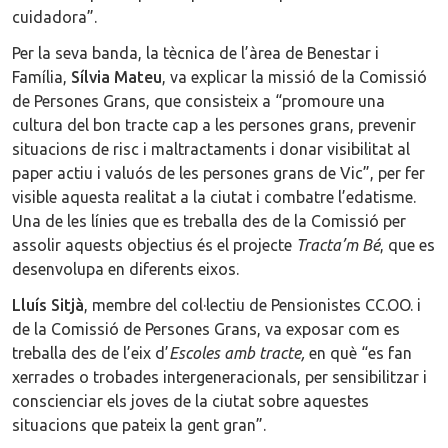
cuidadora”.
Per la seva banda, la tècnica de l’àrea de Benestar i
Família,
Sílvia Mateu
, va explicar la missió de la Comissió
de Persones Grans, que consisteix a “promoure una
cultura del bon tracte cap a les persones grans, prevenir
situacions de risc i maltractaments i donar visibilitat al
paper actiu i valuós de les persones grans de Vic”, per fer
visible aquesta realitat a la ciutat i combatre l’edatisme.
Una de les línies que es treballa des de la Comissió per
assolir aquests objectius és el projecte
Tracta’m Bé
, que es
desenvolupa en diferents eixos.
Lluís Sitjà
, membre del col·lectiu de Pensionistes CC.OO. i
de la Comissió de Persones Grans, va exposar com es
treballa des de l’eix d’
Escoles amb tracte,
en què “es fan
xerrades o trobades intergeneracionals, per sensibilitzar i
conscienciar els joves de la ciutat sobre aquestes
situacions que pateix la gent gran”.