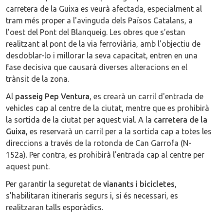
carretera de la Guixa es veurà afectada, especialment al
tram més proper a l'avinguda dels Països Catalans, a
l’oest del Pont del Blanqueig. Les obres que s’estan
realitzant al pont de la via ferroviària, amb l'objectiu de
desdoblar-lo i millorar la seva capacitat, entren en una
fase decisiva que causarà diverses alteracions en el
trànsit de la zona.
Al
passeig Pep Ventura
, es crearà un carril d'entrada de
vehicles cap al centre de la ciutat, mentre que es prohibirà
la sortida de la ciutat per aquest vial. A la
carretera de la
Guixa
, es reservarà un carril per a la sortida cap a totes les
direccions a través de la rotonda de Can Garrofa (N-
152a). Per contra, es prohibirà l'entrada cap al centre per
aquest punt.
Per garantir la seguretat de
vianants i bicicletes
,
s’habilitaran itineraris segurs i, si és necessari, es
realitzaran talls esporàdics.