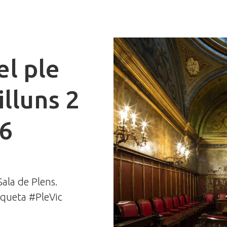
el ple
illuns 2
26
 Sala de Plens.
tiqueta #PleVic