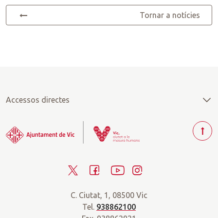
Tornar a notícies
Accessos directes
T
o
r
T
F
Y
I
n
a
w
a
o
n
r
C. Ciutat, 1, 08500 Vic
i
c
u
s
a
Tel.
938862100
t
e
t
t
d