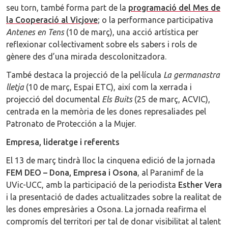
seu torn, també forma part de la
programació del Mes de
la Cooperació al Vicjove
; o la performance participativa
Antenes en Tens
(10 de març), una acció artística per
reflexionar col·lectivament sobre els sabers i rols de
gènere des d’una mirada descolonitzadora.
També destaca la projecció de la pel·lícula
La germanastra
lletja
(10 de març, Espai ETC), així com la xerrada i
projecció del documental
Els Buits
(25 de març, ACVIC),
centrada en la memòria de les dones represaliades pel
Patronato de Protección a la Mujer.
Empresa, lideratge i referents
El 13 de març tindrà lloc la cinquena edició de la jornada
FEM DEO – Dona, Empresa i Osona
, al Paranimf de la
UVic-UCC, amb la participació de la periodista
Esther Vera
i la presentació de dades actualitzades sobre la realitat de
les dones empresàries a Osona. La jornada reafirma el
compromís del territori per tal de donar visibilitat al talent