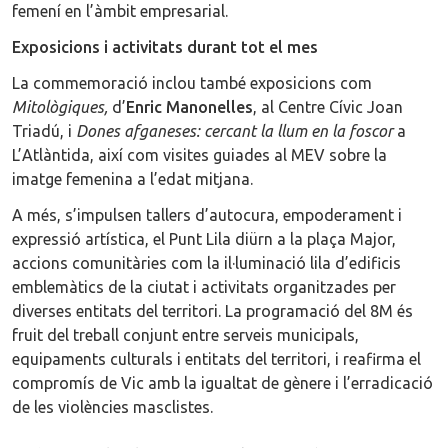
femení en l’àmbit empresarial.
Exposicions i activitats durant tot el mes
La commemoració inclou també exposicions com
Mitològiques,
d’
Enric Manonelles
, al Centre Cívic Joan
Triadú, i
Dones afganeses: cercant la llum en la foscor
a
L’Atlàntida, així com visites guiades al MEV sobre la
imatge femenina a l’edat mitjana.
A més, s’impulsen tallers d’autocura, empoderament i
expressió artística, el Punt Lila diürn a la plaça Major,
accions comunitàries com la il·luminació lila d’edificis
emblemàtics de la ciutat i activitats organitzades per
diverses entitats del territori. La programació del 8M és
fruit del treball conjunt entre serveis municipals,
equipaments culturals i entitats del territori, i reafirma el
compromís de Vic amb la igualtat de gènere i l’erradicació
de les violències masclistes.