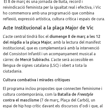
El 8 de març és una jornada de lluita, record i
reivindicació feminista per la igualtat real i efectiva, i Vic
ho commemora amb una programació que combina
reflexió, expressió artística, cultura crítica i espais de cura.
Acte Institucional a la plaça Major de Vic
L’acte central tindrà lloc el
diumenge 8 de març a les 12
del migdia a la plaça Major
, amb la lectura del manifest
institucional, que es complementarà amb la intervenció
del Consistori Infantil i un acompanyament musical a
càrrec de
Mercè Subirachs
. L’acte serà accessible en
llengua de signes catalana (LSC) i obert a tota la
ciutadania.
Cultura combativa i mirades crítiques
El programa inclou propostes que connecten feminisme i
cultura contemporània, com la
Batalla de
Freestyle
contra el masclisme
(7 de març, Plaça del Carbó), un
espai de hip hop crític davant els discursos d’odi i que, al