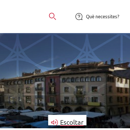
Què necessites?
Obrir Cercador
Escoltar