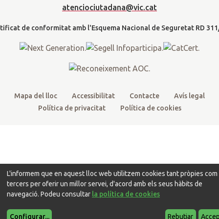
t
b
u
a
a
atenciociutadana@vic.cat
l
e
o
b
g
t
r
o
e
r
k
a
m
Mapa del lloc
Accessibilitat
Contacte
Avís legal
Política de privacitat
Política de cookies
L'informem que en aquest lloc web utilitzem cookies tant pròpies com
tercers per oferir un millor servei, d'acord amb els seus hàbits de
navegació. Podeu consultar
la política de cookies
Configurar
...
Rebutjar
Accep