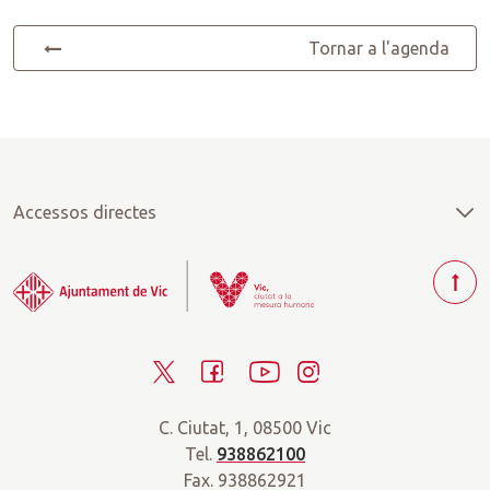
Tornar a l'agenda
Accessos directes
T
o
r
T
F
Y
I
n
a
w
a
o
n
r
C. Ciutat, 1, 08500 Vic
i
c
u
s
a
Tel.
938862100
t
e
t
t
d
Fax. 938862921