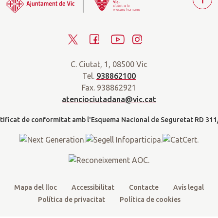
T
o
r
T
F
Y
I
n
a
w
a
o
n
r
C. Ciutat, 1, 08500 Vic
i
c
u
s
a
Tel.
938862100
t
e
t
t
d
Fax. 938862921
t
b
u
a
a
atenciociutadana@vic.cat
l
e
o
b
g
t
r
o
e
r
k
a
m
Mapa del lloc
Accessibilitat
Contacte
Avís legal
Política de privacitat
Política de cookies