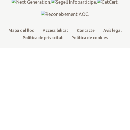
k
a
m
Mapa del lloc
Accessibilitat
Contacte
Avís legal
Política de privacitat
Política de cookies