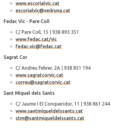
www.escorialvic.cat
escorialvic@vedruna.cat
Fedac Vic - Pare Coll
C/ Pare Coll, 15 | 938 893 351
www.fedac.cat/vic
fedac.vic@fedac.cat
Sagrat Cor
C/ Andreu Febrer, 2A | 938 851 194
www.sagratcorvic.cat
correu@sagratcorvic.cat
Sant Miquel dels Sants
C/ Jaume I El Conqueridor, 11 | 938 861 244
www.santmiqueldelssants.cat
stm@santmiqueldelssants.cat