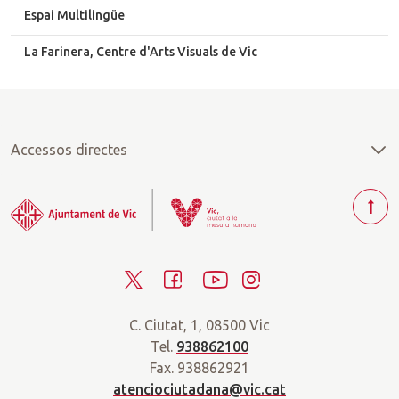
Espai Multilingüe
La Farinera, Centre d'Arts Visuals de Vic
Accessos directes
T
o
r
T
F
Y
I
n
a
w
a
o
n
r
C. Ciutat, 1, 08500 Vic
i
c
u
s
a
Tel.
938862100
t
e
t
t
d
Fax. 938862921
t
b
u
a
a
atenciociutadana@vic.cat