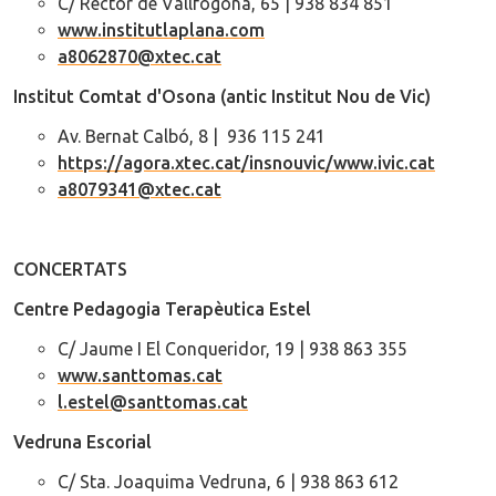
C/ Rector de Vallfogona, 65 | 938 834 851
www.institutlaplana.com
a8062870@xtec.cat
Institut Comtat d'Osona (antic Institut Nou de Vic)
Av. Bernat Calbó, 8 |
936 115 241
https://agora.xtec.cat/insnouvic/www.ivic.cat
a8079341@xtec.cat
CONCERTATS
Centre Pedagogia Terapèutica Estel
C/ Jaume I El Conqueridor, 19 | 938 863 355
www.santtomas.cat
l.estel@santtomas.cat
Vedruna Escorial
C/ Sta. Joaquima Vedruna, 6 | 938 863 612