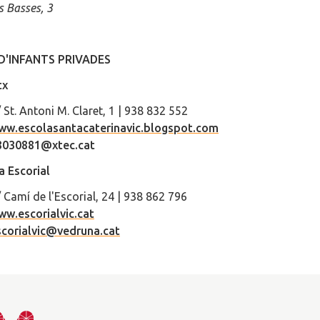
s Basses, 3
D'INFANTS PRIVADES
tx
 St. Antoni M. Claret, 1 | 938 832 552
ww.escolasantacaterinavic.blogspot.com
8030881@xtec.cat
 Escorial
 Camí de l'Escorial, 24 | 938 862 796
ww.escorialvic.cat
scorialvic@vedruna.cat