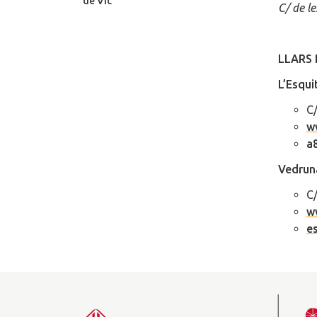
de Vic
C/ de le
LLARS 
L’Esqui
C/
w
a
Vedruna
C/
w
e