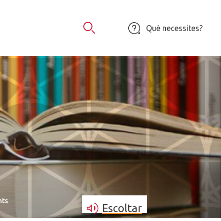
Què necessites?
Obrir Cercador
nts
Escoltar