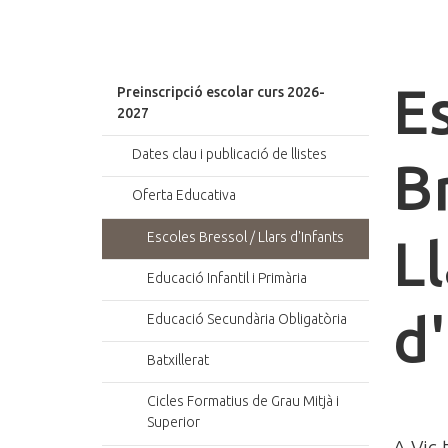
E
Preinscripció escolar curs 2026-
2027
Dates clau i publicació de llistes
B
Oferta Educativa
Escoles Bressol / Llars d'Infants
Ll
Educació Infantil i Primària
d
Educació Secundària Obligatòria
Batxillerat
Cicles Formatius de Grau Mitjà i
Superior
A Vic 