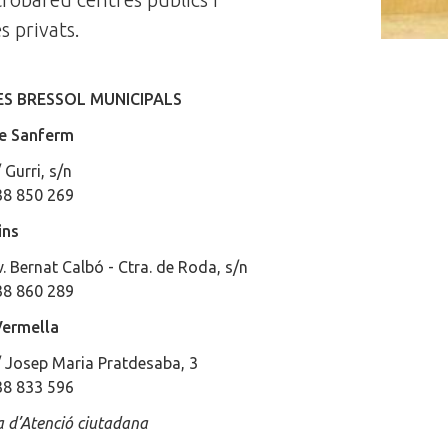
s privats.
S BRESSOL MUNICIPALS
de Sanferm
 Gurri, s/n
38 850 269
ins
. Bernat Calbó - Ctra. de Roda, s/n
38 860 289
Vermella
/ Josep Maria Pratdesaba, 3
38 833 596
a d’Atenció ciutadana