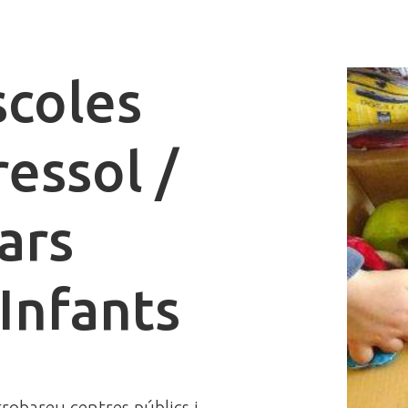
scoles
ressol /
ars
'Infants
trobareu centres públics i