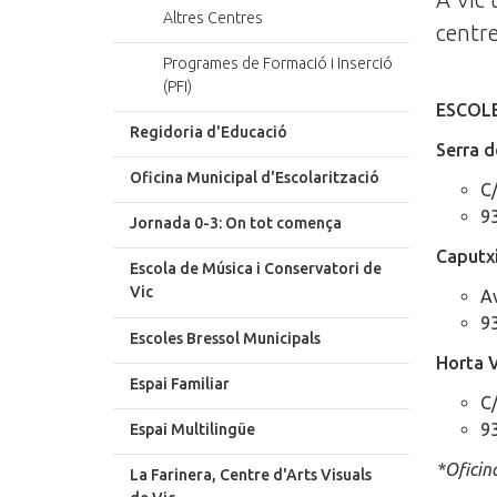
Altres Centres
centre
Programes de Formació i Inserció
(PFI)
ESCOLE
Regidoria d'Educació
Serra 
Oficina Municipal d'Escolarització
C/
9
Jornada 0-3: On tot comença
Caputx
Escola de Música i Conservatori de
Vic
Av
9
Escoles Bressol Municipals
Horta 
Espai Familiar
C
9
Espai Multilingüe
*Oficin
La Farinera, Centre d'Arts Visuals