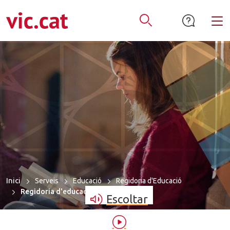
mació de contacte
ar a la navegació
tar al contingut
Alt
Obrir Cercador
Inici
Serveis
Educació
Regidoria d'Educació
Regidoria d'educació
Escoltar