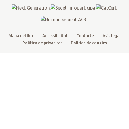
k
a
m
Mapa del lloc
Accessibilitat
Contacte
Avís legal
Política de privacitat
Política de cookies