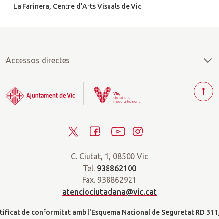
La Farinera, Centre d'Arts Visuals de Vic
Accessos directes
T
o
r
T
F
Y
I
n
a
w
a
o
n
r
C. Ciutat, 1, 08500 Vic
i
c
u
s
a
Tel.
938862100
t
e
t
t
d
Fax. 938862921
t
b
u
a
a
atenciociutadana@vic.cat
l
e
o
b
g
t
r
o
e
r