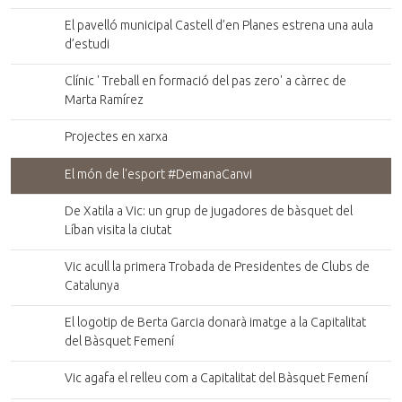
El pavelló municipal Castell d’en Planes estrena una aula
d’estudi
Clínic ' Treball en formació del pas zero' a càrrec de
Marta Ramírez
Projectes en xarxa
El món de l'esport #DemanaCanvi
De Xatila a Vic: un grup de jugadores de bàsquet del
Líban visita la ciutat
Vic acull la primera Trobada de Presidentes de Clubs de
Catalunya
El logotip de Berta Garcia donarà imatge a la Capitalitat
del Bàsquet Femení
Vic agafa el relleu com a Capitalitat del Bàsquet Femení