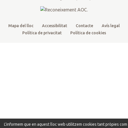
m
Mapa del lloc
Accessibilitat
Contacte
Avís legal
Política de privacitat
Política de cookies
L'informem que en aquest lloc web utilitzem cookies tant pròpies com