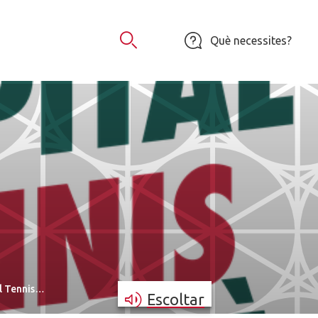
Què necessites?
Obrir Cercador
el Tennis…
Escoltar