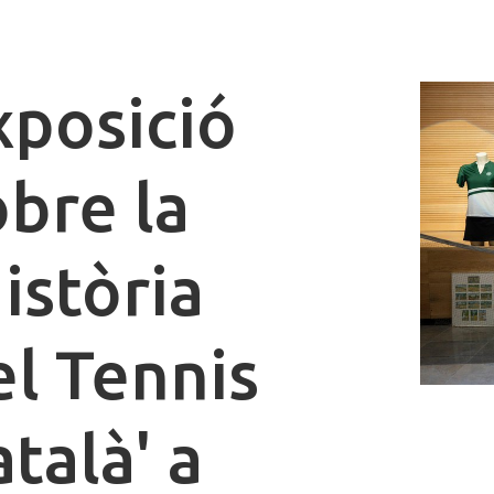
xposició
obre la
istòria
el Tennis
talà' a