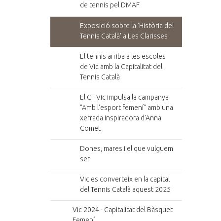
de tennis pel DMAF
Exposició sobre la 'Història del
Tennis Català' a Les Clarisses
El tennis arriba a les escoles
de Vic amb la Capitalitat del
Tennis Català
El CT Vic impulsa la campanya
"Amb l'esport femení" amb una
xerrada inspiradora d’Anna
Comet
Dones, mares i el que vulguem
ser
Vic es converteix en la capital
del Tennis Català aquest 2025
Vic 2024 - Capitalitat del Bàsquet
Femení