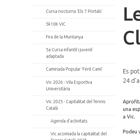
L
Cursa nocturna 'Els 7 Portals'
5k10K VIC
C
Fira de la Muntanya
5a Cursa infantil i juvenil
adaptada
Caminada Popular 'Fent Camí'
Es pot
24 d'a
Vic 2026 - Vila Esportiva
Universitària
Aprofit
Vic 2025 - Capitalitat del Tennis
Català
una esp
a Vic.
Agenda d'activitats
Podeu v
Vic acomiada la capitalitat del