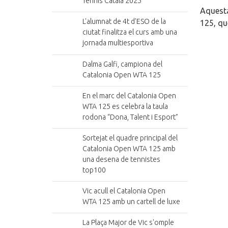
Tennis Català 2025
Aquesta
L'alumnat de 4t d'ESO de la
125, qu
ciutat finalitza el curs amb una
jornada multiesportiva
Dalma Galfi, campiona del
Catalonia Open WTA 125
En el marc del Catalonia Open
WTA 125 es celebra la taula
rodona “Dona, Talent i Esport”
Sortejat el quadre principal del
Catalonia Open WTA 125 amb
una desena de tennistes
top100
Vic acull el Catalonia Open
WTA 125 amb un cartell de luxe
La Plaça Major de Vic s'omple