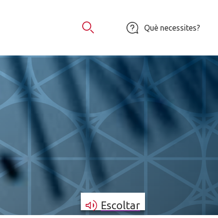
Què necessites?
Obrir Cercador
Escoltar