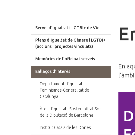
E
Servei d'Igualtat i LGTBI+ de Vic
Plans d'Igualtat de Gènere i LGTBI+
(accions i projectes vinculats)
Memòries de l'oficina i serveis
En aqu
Enllaços d'interès
l’àmbi
Departament d’Igualtat i
Feminismes-Generalitat de
Catalunya
Àrea d’Igualtat i Sostenibilitat Social
D
de la Diputació de Barcelona
Institut Català de les Dones
F