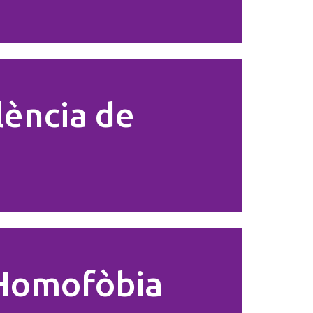
lència de
'Homofòbia