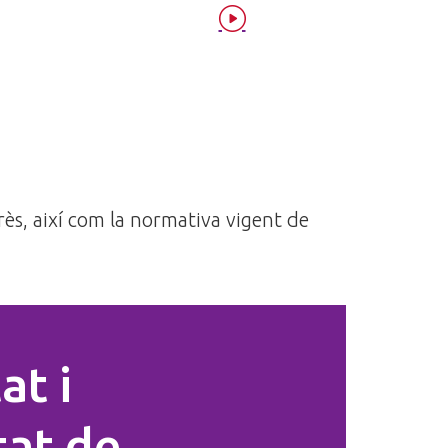
rès, així com la normativa vigent de
at i
tat de