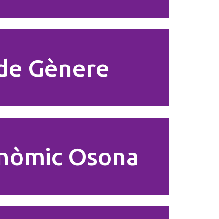
 de Gènere
onòmic Osona