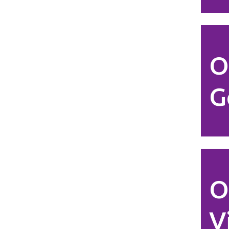
O
G
O
V