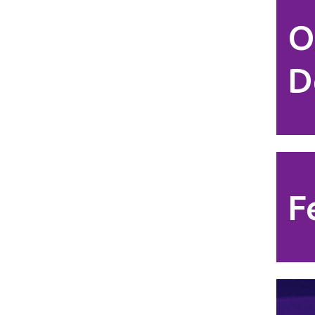
O
D
F