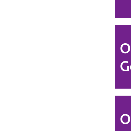
O
G
O