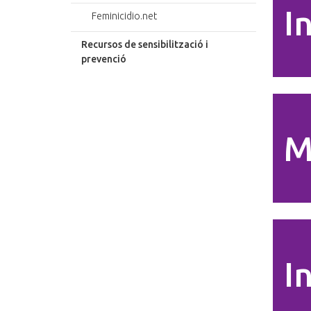
I
Feminicidio.net
Recursos de sensibilització i
prevenció
M
I