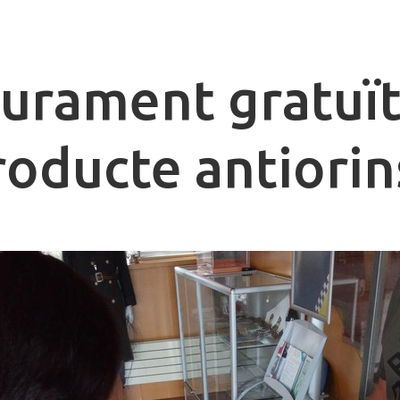
liurament gratuï
roducte antiorin