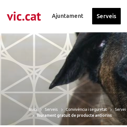
ació de contacte
r a la navegació
ar al contingut
Ajuntament
Serveis
Inici
Serveis
Convivència i seguretat
Servei 
lliurament gratuït de producte antiorins