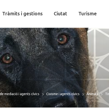
Tràmits i gestions
Ciutat
Turisme
de mediació i agents cívics
Civisme i agents cívics
Animals
Ti