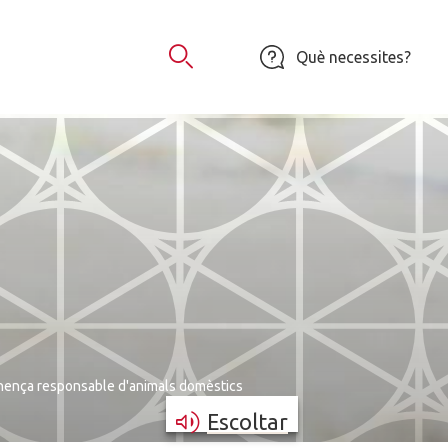
Què necessites?
Obrir Cercador
nença responsable d'animals domèstics
Escoltar