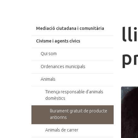
l
Mediació ciutadana i comunitària
Civisme i agents cívics
p
Qui som
Ordenances municipals
Animals
Tinença responsable d'animals
domèstics
lliurament gratuït de producte
antiorins
Animals de carrer