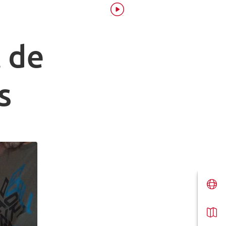
t de
s