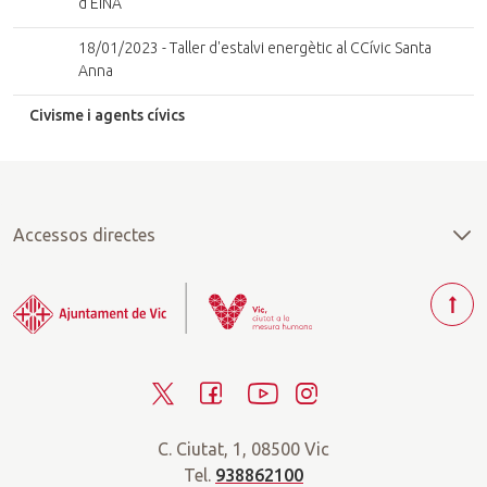
d'EINA
18/01/2023 - Taller d'estalvi energètic al CCívic Santa
Anna
Civisme i agents cívics
Accessos directes
T
o
r
T
F
Y
I
n
a
w
a
o
n
r
C. Ciutat, 1, 08500 Vic
i
c
u
s
a
Tel.
938862100