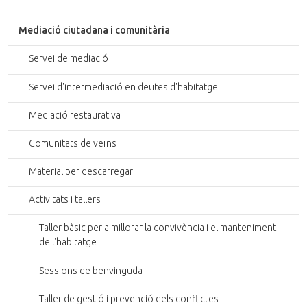
r
r
g
g
r
r
e
e
Mediació ciutadana i comunitària
e
e
o
o
g
g
r
r
Servei de mediació
a
a
i
i
r
r
g
g
Servei d'intermediació en deutes d'habitatge
i
i
i
i
m
m
n
n
Mediació restaurativa
a
a
a
a
t
t
l
l
Comunitats de veïns
g
g
e
e
Material per descarregar
o
o
r
r
Activitats i tallers
i
i
g
g
Taller bàsic per a millorar la convivència i el manteniment
i
i
de l'habitatge
n
n
a
a
Sessions de benvinguda
l
l
Taller de gestió i prevenció dels conflictes