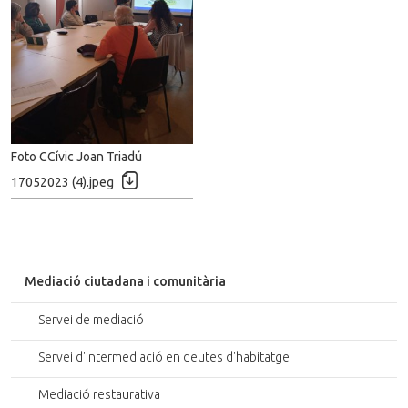
a
a
r
r
i
i
m
m
a
a
t
t
g
g
e
e
Foto CCívic Joan Triadú
o
o
D
r
r
17052023 (4).jpeg
e
i
i
c
g
g
a
i
i
r
n
n
r
a
a
Mediació ciutadana i comunitària
e
l
l
g
Servei de mediació
a
r
Servei d'intermediació en deutes d'habitatge
i
m
Mediació restaurativa
a