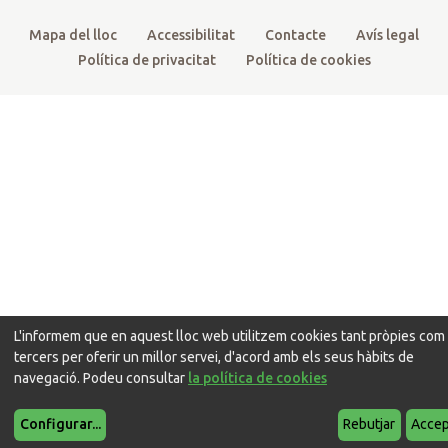
Mapa del lloc
Accessibilitat
Contacte
Avís legal
Política de privacitat
Política de cookies
L'informem que en aquest lloc web utilitzem cookies tant pròpies com
tercers per oferir un millor servei, d'acord amb els seus hàbits de
navegació. Podeu consultar
la política de cookies
Configurar
...
Rebutjar
Accep