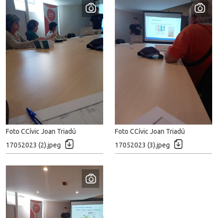
Foto CCívic Joan Triadú
Foto CCívic Joan Triadú
D
D
17052023 (2).jpeg
17052023 (3).jpeg
e
e
c
c
a
a
r
r
r
r
e
e
g
g