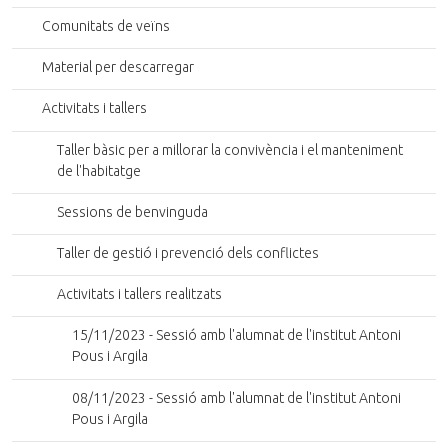
t
Comunitats de veïns
g
e
Material per descarregar
o
r
Activitats i tallers
i
g
Taller bàsic per a millorar la convivència i el manteniment
i
de l'habitatge
n
a
Sessions de benvinguda
l
Taller de gestió i prevenció dels conflictes
Activitats i tallers realitzats
15/11/2023 - Sessió amb l'alumnat de l'institut Antoni
Pous i Argila
08/11/2023 - Sessió amb l'alumnat de l'institut Antoni
Pous i Argila