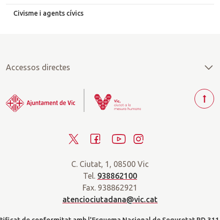
Civisme i agents cívics
Accessos directes
T
o
r
T
F
Y
I
n
a
w
a
o
n
r
C. Ciutat, 1, 08500 Vic
i
c
u
s
a
Tel.
938862100
t
e
t
t
d
Fax. 938862921
t
b
u
a
a
atenciociutadana@vic.cat
l
e
o
b
g