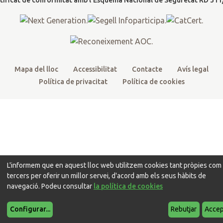
t
r
o
e
r
k
a
m
Mapa del lloc
Accessibilitat
Contacte
Avís legal
Política de privacitat
Política de cookies
L'informem que en aquest lloc web utilitzem cookies tant pròpies com
tercers per oferir un millor servei, d'acord amb els seus hàbits de
navegació. Podeu consultar
la política de cookies
Configurar
...
Rebutjar
Accep