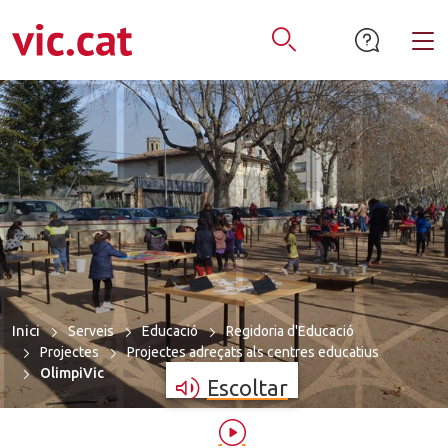
mació de contacte
ar a la navegació
tar al contingut
Alt
Obrir Cercador
Inici
Serveis
Educació
Regidoria d'Educació
Projectes
Projectes adreçats als centres educatius
OlimpiVic
Escoltar