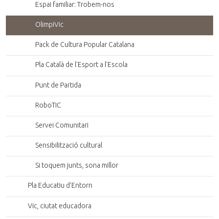
Espai familiar: Trobem-nos
OlimpiVic
Pack de Cultura Popular Catalana
Pla Català de l'Esport a l'Escola
Punt de Partida
RoboTIC
Servei Comunitari
Sensibilització cultural
Si toquem junts, sona millor
Pla Educatiu d'Entorn
Vic, ciutat educadora