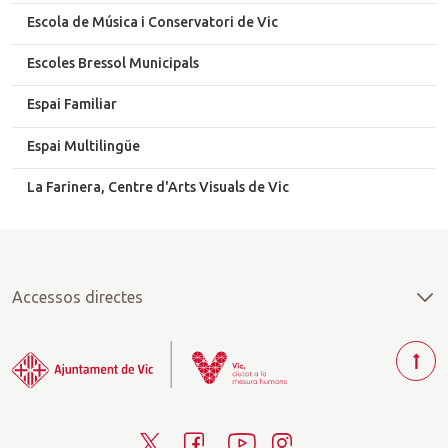
Escola de Música i Conservatori de Vic
Escoles Bressol Municipals
Espai Familiar
Espai Multilingüe
La Farinera, Centre d'Arts Visuals de Vic
Accessos directes
T
o
r
T
F
Y
I
n