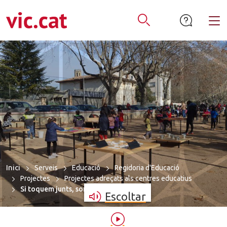
mació de contacte
ar a la navegació
tar al contingut
Alt
Obrir Cercador
Inici
Serveis
Educació
Regidoria d'Educació
Projectes
Projectes adreçats als centres educatius
Si toquem junts, sona millor
Escoltar