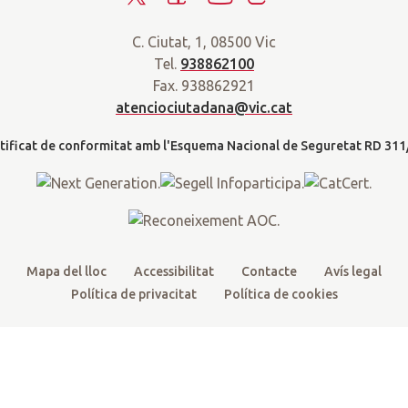
a
w
a
o
n
r
C. Ciutat, 1, 08500 Vic
i
c
u
s
a
Tel.
938862100
t
e
t
t
d
Fax. 938862921
t
b
u
a
a
atenciociutadana@vic.cat
l
e
o
b
g
t
r
o
e
r
k
a
m
Mapa del lloc
Accessibilitat
Contacte
Avís legal
Política de privacitat
Política de cookies