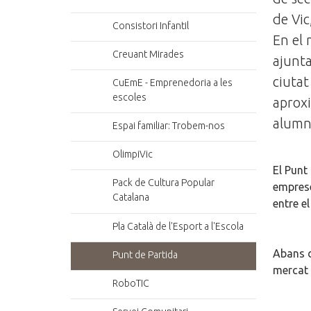
de Vic
Consistori Infantil
En el 
Creuant Mirades
ajunta
ciutat
CuEmE - Emprenedoria a les
escoles
aproxi
alumn
Espai familiar: Trobem-nos
OlimpiVic
El Punt
Pack de Cultura Popular
emprese
Catalana
entre e
Pla Català de l'Esport a l'Escola
Abans d
Punt de Partida
mercat 
RoboTIC