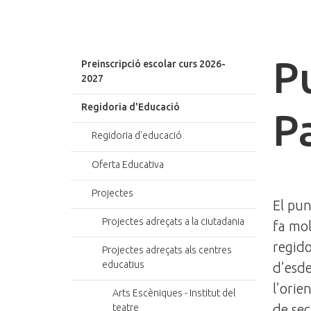
P
Preinscripció escolar curs 2026-
2027
Regidoria d'Educació
P
Regidoria d'educació
Oferta Educativa
Projectes
El pun
Projectes adreçats a la ciutadania
fa mol
regido
Projectes adreçats als centres
educatius
d’esde
l’orie
Arts Escèniques - Institut del
de sec
teatre