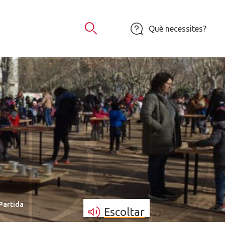
Què necessites?
Obrir Cercador
Partida
Escoltar