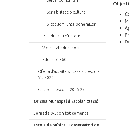
Servei Comunitari
Objecti
Sensibilització cultural
Co
Mo
Si toquem junts, sona millor
Ap
Pr
Pla Educatiu d'Entorn
Di
Vic, ciutat educadora
Educació 360
Oferta d'activitats i casals d'estiu a
Vic 2026
Calendari escolar 2026-27
Oficina Municipal d'Escolarització
Jornada 0-3: On tot comença
Escola de Música i Conservatori de