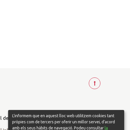
T
o
r
n
a
L'informem que en aquest lloc web utilitzem cookies tant
r
pròpies com de tercers per oferir un millor servei, d'acord
a
amb els seus hàbits de navegació. Podeu consultar
la