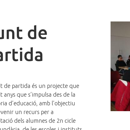
unt de
artida
t de partida és un projecte que
t anys que s’impulsa des de la
ria d’educació, amb l’objectiu
venir un recurs per a
ntació dels alumnes de 2n cicle
undària, de les escoles i instituts