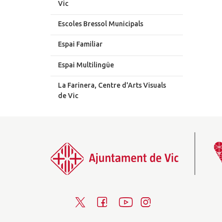
Vic
Escoles Bressol Municipals
Espai Familiar
Espai Multilingüe
La Farinera, Centre d'Arts Visuals
de Vic
T
F
Y
I
w
a
o
n