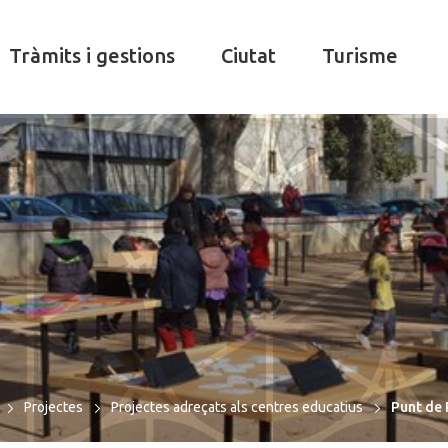
Tràmits i gestions
Ciutat
Turisme
Projectes
Projectes adreçats als centres educatius
Punt de 