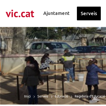
ació de contacte
r a la navegació
ar al contingut
Ajuntament
Serveis
Inici
Serveis
Educació
Regidoria d'Educació