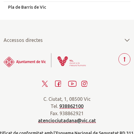
Pla de Barris de Vic
Accessos directes
T
o
r
T
F
Y
I
n
a
w
a
o
n
r
C. Ciutat, 1, 08500 Vic
i
c
u
s
a
Tel.
938862100
t
e
t
t
d
Fax. 938862921
t
b
u
a
a
atenciociutadana@vic.cat
l
e
o
b
g