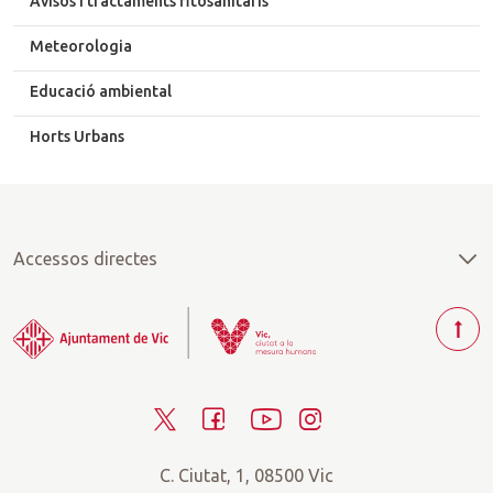
Avisos i tractaments fitosanitaris
Meteorologia
Educació ambiental
Horts Urbans
Accessos directes
T
o
r
T
F
Y
I
n
a
w
a
o
n
r
C. Ciutat, 1, 08500 Vic
i
c
u
s