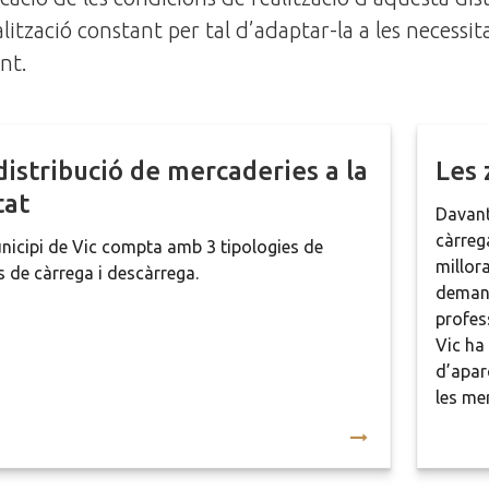
alització constant per tal d’adaptar-la a les necessit
nt.
distribució de mercaderies a la
Les
tat
Davant 
càrrega
nicipi de Vic compta amb 3 tipologies de
millor
 de càrrega i descàrrega.
demand
profes
Vic ha
d’apar
les me