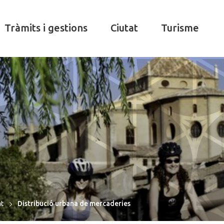
Tràmits i gestions
Ciutat
Turisme
at
Distribució urbana de mercaderies