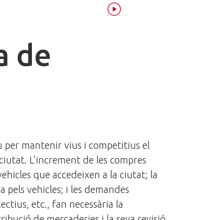
a de
 per mantenir vius i competitius el
la ciutat. L’increment de les compres
hicles que accedeixen a la ciutat; la
 pels vehicles; i les demandes
ectius, etc., fan necessària la
tribució de mercaderies i la seva revisió