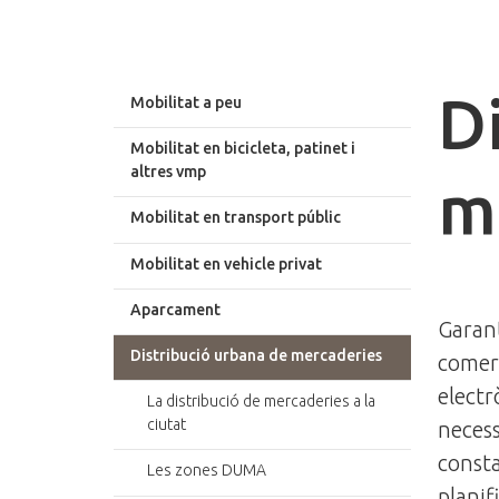
D
Mobilitat a peu
Mobilitat en bicicleta, patinet i
altres vmp
m
Mobilitat en transport públic
Mobilitat en vehicle privat
Aparcament
Garant
Distribució urbana de mercaderies
comerç
electr
La distribució de mercaderies a la
ciutat
necess
consta
Les zones DUMA
planif