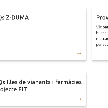
Qs Z-DUMA
Prov
Vic pa
busca 
mercad
pensad
s Illes de vianants i farmàcies
rojecte EIT