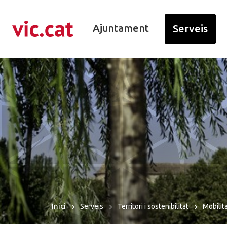
ació de contacte
r a la navegació
ar al contingut
Ajuntament
Serveis
Inici
Serveis
Territori i sostenibilitat
Mobilit