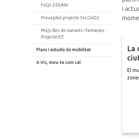
FAQs Z-DUMA
i actu
mome
Prova pilot projecte S+LOADZ
PAQs Illes de vianants i farmàcies -
Projecte EIT
La 
Plans i estudis de mobilitat
ciu
A Vic, mou-te com cal
El mu
zones